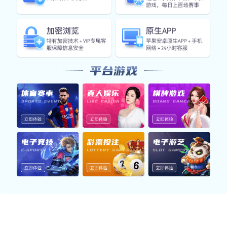
非凡官方体育 · 版本更新历史归档
我们记录每次进步，只为更稳定的赛事观看与数据服务。
2025 年
2025年6月12日 · v6.1.2
新增“赛事快报”弹窗提醒。
推荐算法优化，提升相关性。
夜间模式下字体显示修复。
2025年3月8日 · v6.0.0