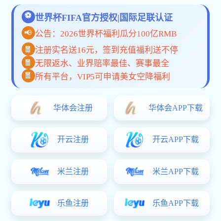
让体育更贴近你
非凡官方体育 APP 以用户体验为核心，支持非凡体育(中国)
官方网站项目，构建实时互动生态。涵盖热门赛事与数据
流，为每一位体育爱好者提供个性化信息服务。
多平台兼容
社群互动
iOS / Android / Web
关注、评论、参与话题
App Store
Google Play