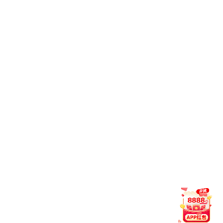
3. 账户结构重构
优化设备登录体验，支持自动识别；成长记录以图表形式展现，
便于用户自查；新增记录筛选功能，提高可读性。
4. 其他更新
解决低分辨率设备部分界面错位问题。
整体加载速度提升约 27%。
帮助中心加入“规则教学”视频，支持中文字幕。
5. 风险提示系统上线
当赛事数据波动过快时，系统将弹出提示层，避免误触操作。串
联项目中若出现异常，也可自动筛除。
6. 地区适配与语言拓展
非凡官方体育 新增多语言界面（含英语、马来语、泰语），支持
地区自动切换赛事内容与显示格式。