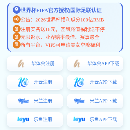
注册时请提供真实、完整且最新的个人信息。
用户有责任保护好自己的账户信息，若因自身原因造成账户被盗
用，本平台不承担责任。
账户专属注册者本人使用，严禁出借、转让或共享。
三、服务内容
平台主要提供赛事追踪、比分直播、热门资讯、用户讨论等功能，相
关服务会根据非凡体育(中国)官方网站平台策略动态调整。
四、用户行为规范
为维护平台秩序，用户不得从事以下行为：
发布违法、暴力、歧视或具有误导性的内容
侵犯他人合法权益（包括知识产权和隐私）
利用系统漏洞干扰平台正常运行