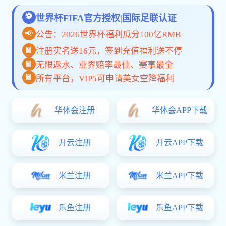
穆勒胡梅尔斯索默计划收购葡超阿
马多拉之星球队的最新动态