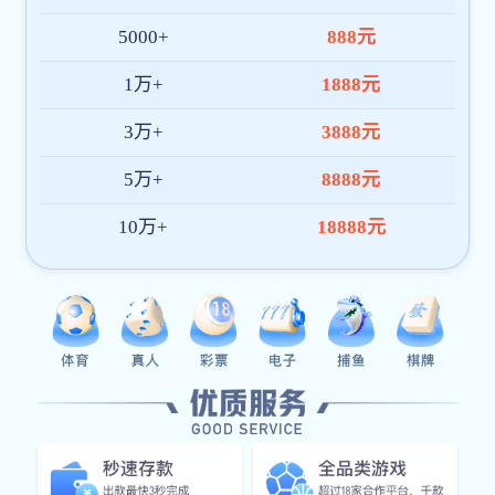
们将讨论阿马多拉之星目前的运营状况与改进空间；
最后，本文还将展望这一收购可能带来的长远效应，
以及它对其他俱乐部投资模式的启示。
1、收购背后的动机
穆勒、胡梅尔斯和索默三位德国球员，作为在职业生
涯中取得卓越成就的足球明星，他们选择在此时联合
收购阿马多拉之星，不仅是个人事业的一次大胆尝
试，更是对足球事业热爱的延续。他们希望通过这种
方式，将自己的经验与理念注入到这支球队，为其注
入新的活力。
此外，通过参与俱乐部管理，他们能够更直接地掌控
球队的发展方向，对青训系统进行改革，从而培养更
多优秀人才。这种做法不仅有助于提升球队竞争力，