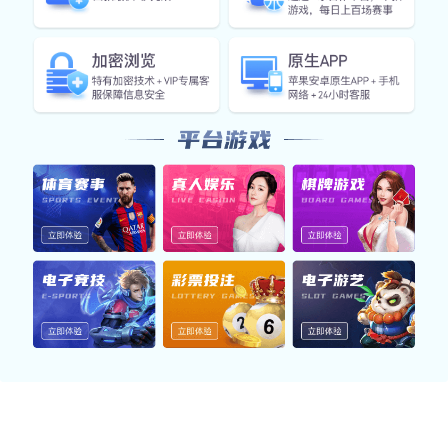
担，让他们能够更加专注于比赛。这种心理辅导不仅
提高了球员们在关键时刻应对压力的能力，也进一步
增强了他们之间的信任感。
2、球队团结的重要性
团队协作是体育竞技中取得成功不可或缺的一部分。
在克里斯穆雷看来，只有当所有成员都朝着同一个目
标努力时，才能真正实现胜利。而这一点，在斯普利
特主导下显得尤为明显。他通过组织集体活动，加强
了队内沟通与交流，使得每个成员都能充分表达自己
的想法。
此外，当面对困难和挫折时，这种团结精神显得尤为
重要。无论是在训练还是比赛中，一旦有某位队员遭
遇低谷，其余队友都会主动伸出援手，共同克服困