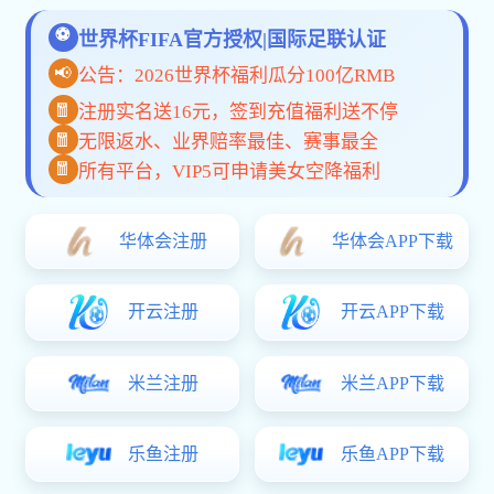
克里斯穆雷盛赞斯普利特球员们齐
心为他拼搏奋斗