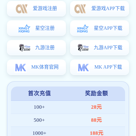
2026-06-15 00:52
35 次阅读
首页
/
体育热点
在近期的比赛中，克里斯穆雷对球队的主教练斯普利
特给予了高度赞扬，称赞他为球队所做出的贡献。穆
雷指出，正是斯普利特的执教理念和团队管理能力，
使得球员们能够齐心协力，共同拼搏奋斗，形成良好
的团队氛围。本文将从四个方面探讨这一话题，包括
斯普利特的执教风格、球队团结的重要性、球员们在
比赛中的表现以及未来展望等。通过深入分析，可以
更好地理解这位教练及其带领下的球队如何在竞争激
烈的环境中脱颖而出。