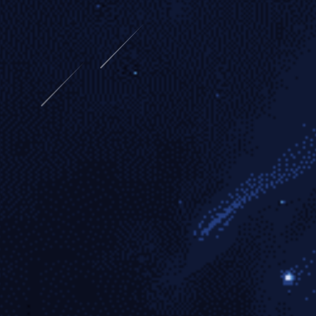
在竞技体育中，严格
遭遇了不少麻烦。因
理的行为规范，并通
此外，对于违反纪律
之间建立信任关系，
力，也有助于及时解
最后，通过强化训练
付出才能收获成功。
3、教练团
有效的沟通是促进团
所有成员都能自由表
都能得到充分讨论并