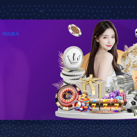
全天更新 ·
非
无论您身在何处，
非凡官方体
观赛体验。
下载客户端
网页