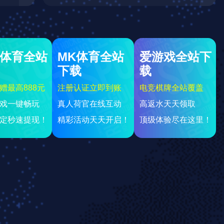
切尔西当前所处的困境
切尔西这样的大俱乐
执行等多个方面。阿隆
下为球队贡献力量。
少误解和矛盾。同时，
。这种团队协作精神能
展，通过合理安排年轻
体队伍水平。