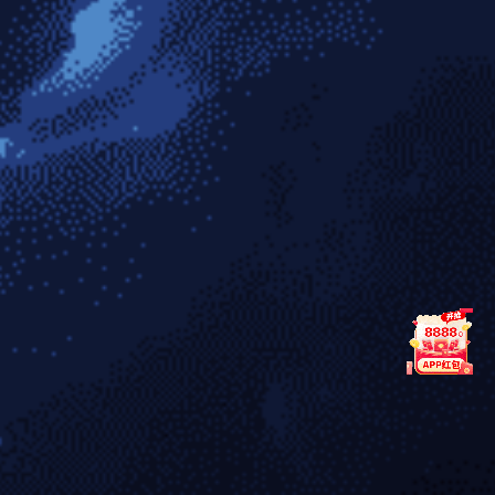
更好地理解他们在比赛
到自己在集体中的重要
鼓励球员提出疑问或建
个队伍团结一致、共同
系以及竞争对手动态
察力，有效应对来自外
定期举行新闻发布会，
舆论走向有利于俱乐部