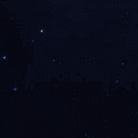
弗莱赞詹姆斯封盖速度惊人如
扬科维奇
同瞬间
流的乐
2026-08-04
推荐
2026-06
推荐网站