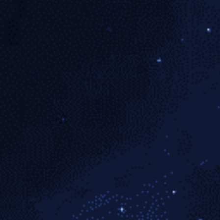
同时，他还可以定期
中的想法与感受。这
性，从而更加主动融
此外，在日常训练中
议，这样可以不断优
奋斗的重要基础。
4、外部环
除了内部因素外，外
等，都可能直接干扰
界的不确定因素。
首先，要善于处理媒
与媒体保持密切联系