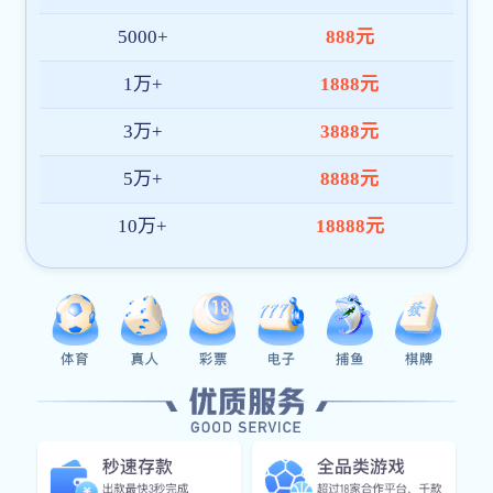
热苏斯在帕尔梅拉斯期间展现了非凡的才能。他不仅
是球队的重要得分手，更是战术体系中不可或缺的一
部分。在他的带领下，帕尔梅拉斯赢得了多项荣誉，
包括巴西联赛和南美解放者杯，使球队重回巅峰。
除了个人数据上的傲人表现，热苏斯还以其默契的团
队配合著称。他善于与队友沟通，通过精准传球和跑
位，为团队创造机会。这种无私奉献精神，使得他在
球迷心目中的地位愈加稳固。
在那段时间里，热苏斯也成为了年轻球员们学习的榜
样。他通过自己的努力和坚持，激励着一代又一代的
小球员，让他们看到了梦想实现的希望。因此，热苏
斯在帕尔梅拉斯留下的不仅是辉煌的数据，还有深远
的影响力。