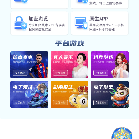
2、对帕尔梅拉斯深厚情感
作为出生于巴西的人，帕尔梅拉斯承载了热苏斯太多
美好的记忆。这支球队不仅是他的职业起点，更是他
成长历程中重要的一部分。每当谈到关于帕尔梅拉斯
的话题时，他眼中流露出的温暖和自豪之情便可见一
斑。
此外，在社交媒体上，无论身处何地，热苏斯总会时
不时发布关于帕尔梅拉斯的信息，与球迷分享他对母
队比赛结果的关注。这种持续不断的信息互动，不仅
体现了他对球队发展的关心，也反映出他始终未曾忘
却自己的根源。
这种深厚情感使得热苏斯即使离开俱乐部多年，也依
然将其视为自己心灵归宿。他常常表达希望能回到这