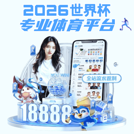
注册入口
全天更新 ·
非凡官方体育
赛事实时同步
无论您身在何处，
非凡官方体育APP
为您带来高
速、高清、稳定的观赛体验。
下载客户端
网页端访问