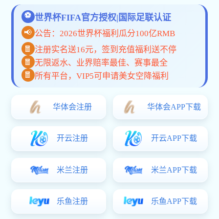
热苏斯心系帕尔梅拉斯每日追梦渴
望重返故土