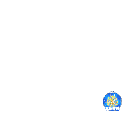
然也有一定质量，但显得较为保守，他们更多是依赖
外线投射，没有充分利用身体优势去攻击内线。
这种风格上的差异，使得两队在比赛进行过程中形成
鲜明对比。开拓者不断侵入禁区，不仅能够得到轻松
得分，还能迫使湖人防线出现漏洞。而湖人在面对如
此猛烈攻击时，却缺乏有效应对措施，使得防守端常
常处于被动状态。此外，当一支球队不能有效回应对
手时，就容易陷入精神上的疲惫和焦虑，这也进一步
影响到了他们后续表现。
由此可见，在高水平竞技中，球队所采用的战术风格
与执行能力密切相关。一支善于快速打击并敢于挑战
篮筐的球队，无疑能够给对手带来更大的压力。因
此，不同风格之间所产生的不平衡，也就成了本场比