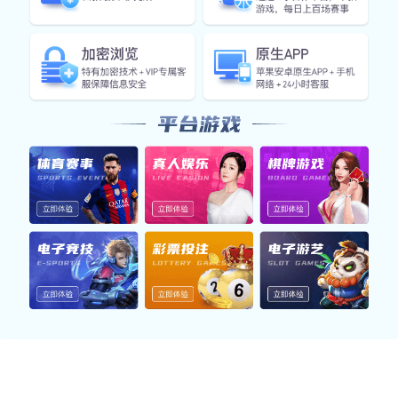
此外，值得注意的是，过多依赖罚球可能会造成球队
整体打法的一定偏差。一方面，由于频繁造犯规，开
拓者能借此机会拉开比分；另一方面，如果团队只专
注于制造犯规而忽视其他进攻方式，那么一旦对手完
成调整，将可能面临被动局面。因此，在分析这场比
赛时，仅看表面的罚球数量并不够，还需深入考虑其
背后的战术考量。
2、两队进攻风格
除了罚球次数之外，两队截然不同的进攻风格也是造
成这种差距的重要原因之一。开拓者在首节展现出了
极强的冲击力，他们通过快速传递和突破，不断向篮
筐发起攻击。这种主动出击让他们频繁制造出犯规机
会，从而获得更多罰票。而相比之下，湖人的进攻虽