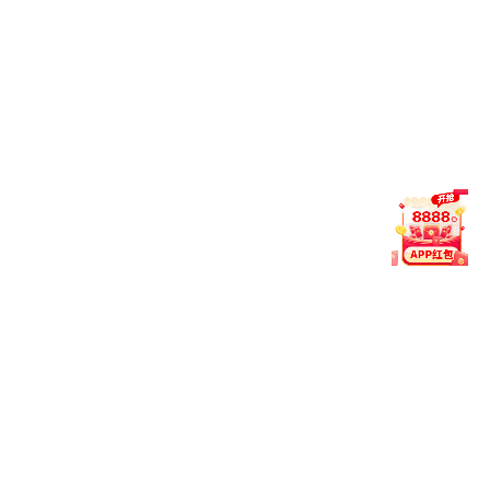
行调整，那么它们自然能获得更好的结果。这也就是
为什么许多成功教练强调要研究每位裁判习惯的重要
原因，因为了解规则是赢得胜利的一部分。
同时，对于玩家而言，这样的不平衡也意味着必须具
备良好的心理素质。一方面，要知道如何保持冷静；
另一方面，也要懂得如何利用规则来最大化自己的利
益。所以，在分析这场比赛时，我们不能单纯地将目
光集中于某个具体事件，而是应该从整体上把握赛事
发展脉络，从而做出理智判断。
4、最终结果解析
经过四节激烈较量之后，本场比赛最终以开拓者获胜
告终。他们凭借首节大量取得罰票所建立起来的小幅
领先，加上一系列出色表现，将优势保持到最后。这