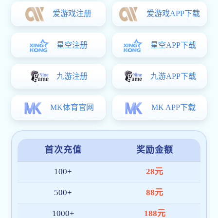
2026-05-25 00:48
75 次阅读
首页
/
体育热点
在最近一场NBA的比赛中，开拓者与湖人的对决成为
了球迷们热议的话题。整场比赛中，罚球差距明显，
开拓者在首节的罚球次数远超湖人，这不仅反映了两
队在进攻策略上的不同，更揭示了裁判的判罚尺度及
其对比赛结果的影响。通过分析这场比赛，我们可以
从罚球次数、球队进攻风格、裁判判罚标准以及最终
结果等多个方面深入探讨这一现象。这将帮助我们更
好地理解篮球比赛中的战术布局以及如何利用规则来
获得优势。