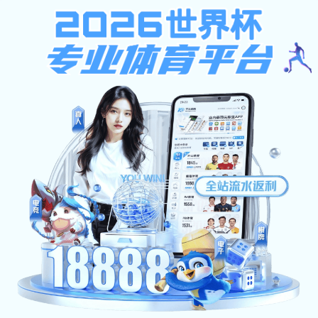
注册入口
全天更新 ·
非凡官方体育
赛事实时同步
无论您身在何处，
非凡官方体育APP
为您带来高
速、高清、稳定的观赛体验。
下载客户端
网页端访问